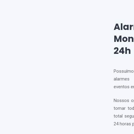
Ala
Mon
24h
Possuímos
alarmes
eventos en
Nossos op
tomar tod
total seg
24 horas p